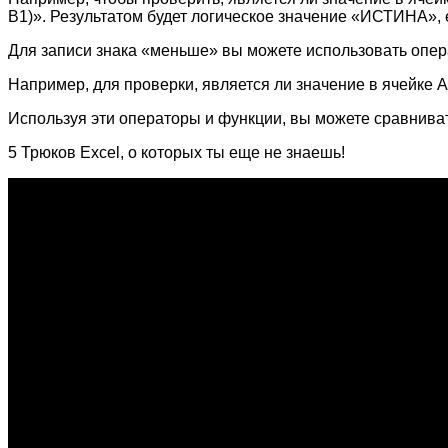
B1)». Результатом будет логическое значение «ИСТИНА», 
Для записи знака «меньше» вы можете использовать опе
Например, для проверки, является ли значение в ячейке 
Используя эти операторы и функции, вы можете сравниват
5 Трюков Excel, о которых ты еще не знаешь!