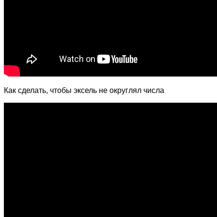
Как сделать, чтобы эксель не округлял числа