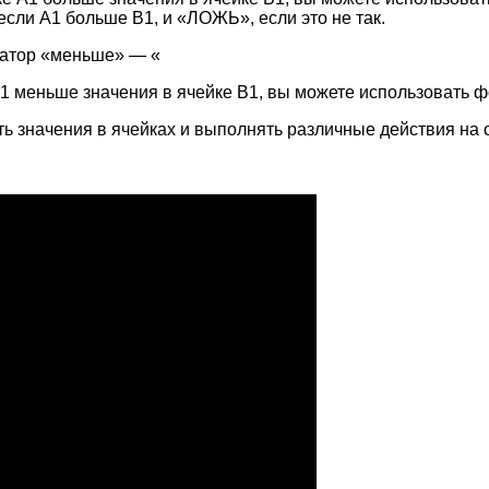
если A1 больше B1, и «ЛОЖЬ», если это не так.
ратор «меньше» — «
A1 меньше значения в ячейке B1, вы можете использовать 
ь значения в ячейках и выполнять различные действия на 