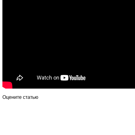
Оцените статью