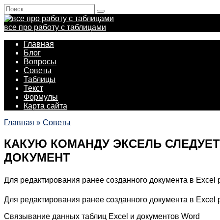
Перейти
Search
к
for:
содержанию
все про работу с таблицами
Главная
Блог
Вопросы
Советы
Таблицы
Текст
Формулы
Карта сайта
Главная
»
Советы
КАКУЮ КОМАНДУ ЭКСЕЛЬ СЛЕДУЕ
ДОКУМЕНТ
Для редактирования ранее созданного документа в Excel
Для редактирования ранее созданного документа в Excel 
Связывание данных таблиц Excel и документов Word