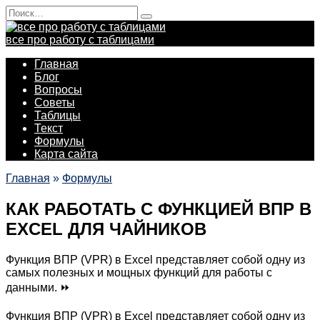
Перейти
Search
к
for:
содержанию
все про работу с таблицами
Главная
Блог
Вопросы
Советы
Таблицы
Текст
Формулы
Карта сайта
Главная
»
Формулы
КАК РАБОТАТЬ С ФУНКЦИЕЙ ВПР В
EXCEL ДЛЯ ЧАЙНИКОВ
Функция ВПР (VPR) в Excel представляет собой одну из
самых полезных и мощных функций для работы с
данными. ⏩
Функция ВПР (VPR) в Excel представляет собой одну из