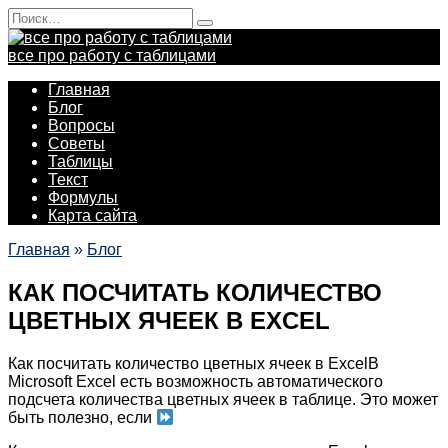
Перейти
Search
к
for:
содержанию
все про работу с таблицами
Главная
Блог
Вопросы
Советы
Таблицы
Текст
Формулы
Карта сайта
Главная
»
Блог
КАК ПОСЧИТАТЬ КОЛИЧЕСТВО
ЦВЕТНЫХ ЯЧЕЕК В EXCEL
Как посчитать количество цветных ячеек в ExcelВ
Microsoft Excel есть возможность автоматического
подсчета количества цветных ячеек в таблице. Это может
быть полезно, если