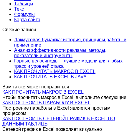
Таблицы
Текст
Формулы
Карта сайта
Свежие записи
Лакмусовая бумажка: история, принципы работы и
применение
Анализ эффективности рекламы: методы,
показатели и инструменты
Горные велосипеды – лучшие модели для любых
трасс и уровней стажа
КАК ПРОЧИТАТЬ МАКРОС В EXCEL
КАК ПРОЧИТАТЬ EXCEL В JAVA
Вам также может понравиться
КАК ПРОЧИТАТЬ МАКРОС В EXCEL
Чтобы прочитать макрос в Excel, выполните следующие
КАК ПОСТРОИТЬ ПАРАБОЛУ В EXCEL
Построение параболы в Excel является простым
процессом
КАК ПОСТРОИТЬ СЕТЕВОЙ ГРАФИК В EXCEL ПО
ДАННЫМ ТАБЛИЦЫ
Сетевой график в Excel позволяет визуально