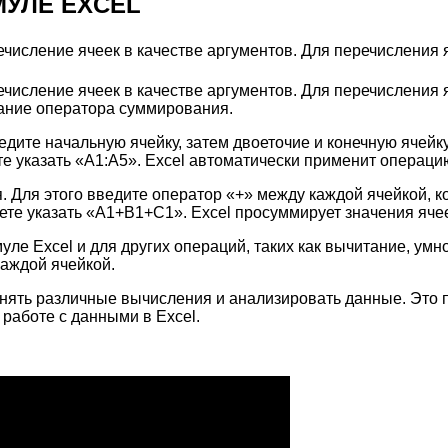
МУЛЕ EXCEL
числение ячеек в качестве аргументов. Для перечисления 
числение ячеек в качестве аргументов. Для перечисления 
вание оператора суммирования.
едите начальную ячейку, затем двоеточие и конечную ячейк
те указать «A1:A5». Excel автоматически применит операци
Для этого введите оператор «+» между каждой ячейкой, ко
жете указать «A1+B1+C1». Excel просуммирует значения яче
е Excel и для других операций, таких как вычитание, умн
каждой ячейкой.
лнять различные вычисления и анализировать данные. Это
работе с данными в Excel.