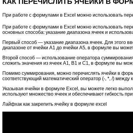
КАК ПЕРЕЧИСЛИТЬ ЯЧЕЙКИ В ФОР
При работе с формулами в Excel можно использовать пере
При работе с формулами в Excel можно использовать пере
основных способа: указание диапазона ячеек и использо
Первый способ — указание диапазона ячеек. Для этого вв
диапазоне от ячейки A1 до ячейки A5, в формуле вы може
Второй способ — использование оператора суммирования. 
сложить значения из ячеек A1, B1 и C1, в формуле вы мо
Помимо суммирования, можно перечислять ячейки в формул
соответствующий математический оператор (-, *, /) между 
Указывая ячейки в формуле Excel, вы можете легко выпо
используют множество ячеек и обеспечивают гибкость при 
Лайфхак как закрепить ячейку в формуле excel