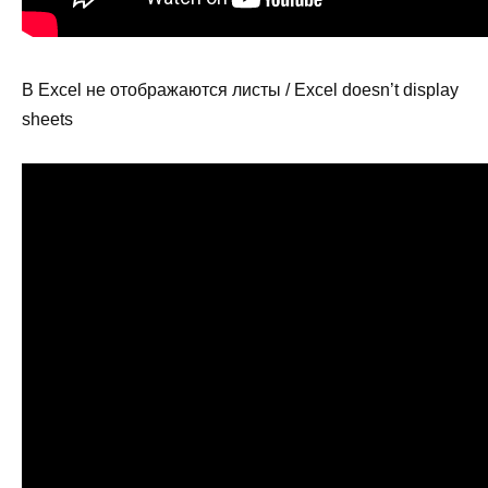
В Excel не отображаются листы / Excel doesn’t display
sheets