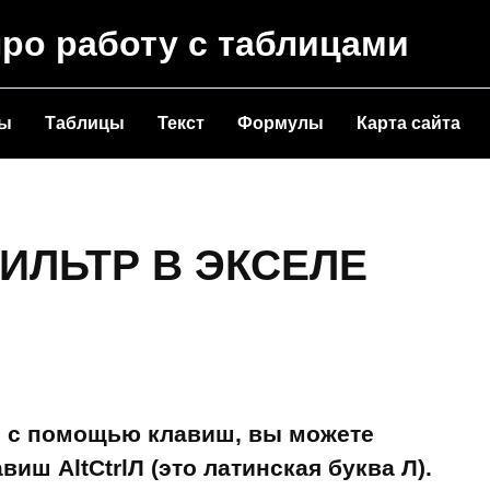
про работу с таблицами
ты
Таблицы
Текст
Формулы
Карта сайта
ИЛЬТР В ЭКСЕЛЕ
l с помощью клавиш, вы можете
иш AltСtrlЛ (это латинская буква Л).