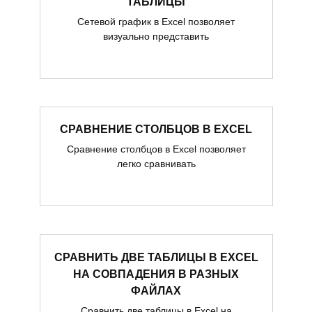
ТАБЛИЦЫ
Сетевой график в Excel позволяет
визуально представить
СРАВНЕНИЕ СТОЛБЦОВ В EXCEL
Сравнение столбцов в Excel позволяет
легко сравнивать
СРАВНИТЬ ДВЕ ТАБЛИЦЫ В EXCEL
НА СОВПАДЕНИЯ В РАЗНЫХ
ФАЙЛАХ
Сравнить две таблицы в Excel на