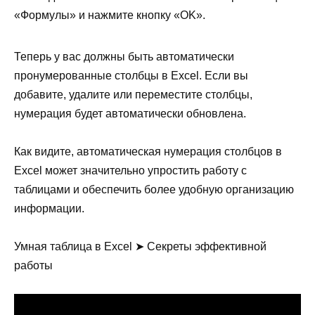
«Формулы» и нажмите кнопку «OK».
Теперь у вас должны быть автоматически
пронумерованные столбцы в Excel. Если вы
добавите, удалите или переместите столбцы,
нумерация будет автоматически обновлена.
Как видите, автоматическая нумерация столбцов в
Excel может значительно упростить работу с
таблицами и обеспечить более удобную организацию
информации.
Умная таблица в Excel ➤ Секреты эффективной
работы