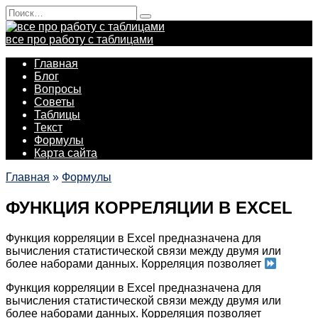
Перейти
Search
к
for:
содержанию
все про работу с таблицами
Главная
Блог
Вопросы
Советы
Таблицы
Текст
Формулы
Карта сайта
Главная
»
Формулы
ФУНКЦИЯ КОРРЕЛЯЦИИ В EXCEL
Функция корреляции в Excel предназначена для
вычисления статистической связи между двумя или
более наборами данных. Корреляция позволяет
Функция корреляции в Excel предназначена для
вычисления статистической связи между двумя или
более наборами данных. Корреляция позволяет