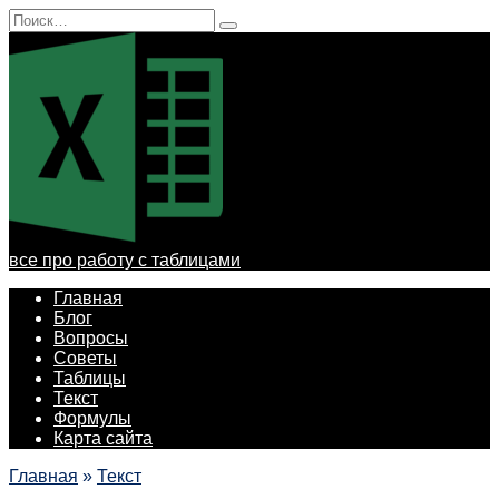
Перейти
Search
к
for:
содержанию
все про работу с таблицами
Главная
Блог
Вопросы
Советы
Таблицы
Текст
Формулы
Карта сайта
Главная
»
Текст