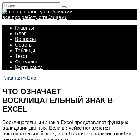
Перейти
Search
к
for:
содержанию
все про работу с таблицами
Главная
Блог
Вопросы
Советы
Таблицы
Текст
Формулы
Карта сайта
Главная
»
Блог
ЧТО ОЗНАЧАЕТ
ВОСКЛИЦАТЕЛЬНЫЙ ЗНАК В
EXCEL
Восклицательный знак в Excel представляет функцию
валидации данных. Если в ячейке появляется
восклицательный знак, это обозначает наличие ошибки