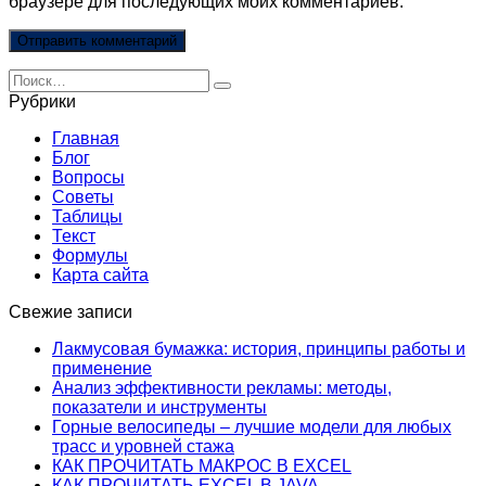
браузере для последующих моих комментариев.
Search
for:
Рубрики
Главная
Блог
Вопросы
Советы
Таблицы
Текст
Формулы
Карта сайта
Свежие записи
Лакмусовая бумажка: история, принципы работы и
применение
Анализ эффективности рекламы: методы,
показатели и инструменты
Горные велосипеды – лучшие модели для любых
трасс и уровней стажа
КАК ПРОЧИТАТЬ МАКРОС В EXCEL
КАК ПРОЧИТАТЬ EXCEL В JAVA