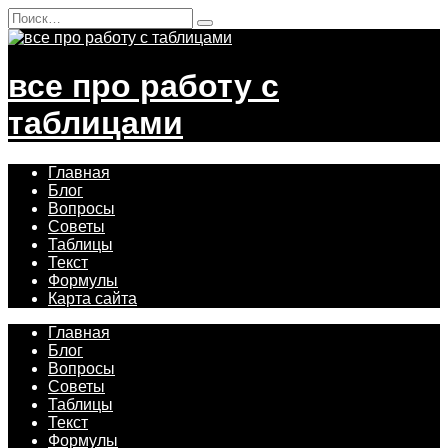
Перейти
Search
к
for:
содержанию
все про работу с
таблицами
Главная
Блог
Вопросы
Советы
Таблицы
Текст
Формулы
Карта сайта
Главная
Блог
Вопросы
Советы
Таблицы
Текст
Формулы