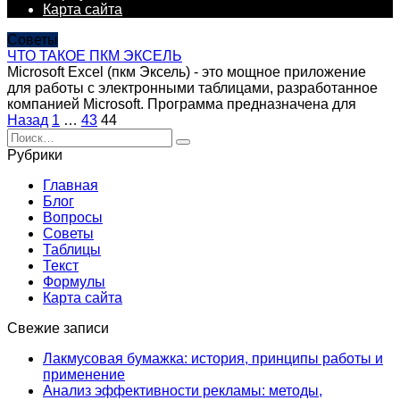
Карта сайта
Советы
ЧТО ТАКОЕ ПКМ ЭКСЕЛЬ
Microsoft Excel (пкм Эксель) - это мощное приложение
для работы с электронными таблицами, разработанное
компанией Microsoft. Программа предназначена для
Пагинация
Назад
1
…
43
44
записей
Search
for:
Рубрики
Главная
Блог
Вопросы
Советы
Таблицы
Текст
Формулы
Карта сайта
Свежие записи
Лакмусовая бумажка: история, принципы работы и
применение
Анализ эффективности рекламы: методы,