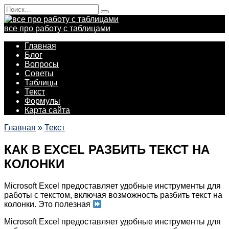
Перейти
Search
к
for:
содержанию
все про работу с таблицами
Главная
Блог
Вопросы
Советы
Таблицы
Текст
Формулы
Карта сайта
Главная
»
Текст
КАК В EXCEL РАЗБИТЬ ТЕКСТ НА
КОЛОНКИ
Microsoft Excel предоставляет удобные инструменты для
работы с текстом, включая возможность разбить текст на
колонки. Это полезная
Microsoft Excel предоставляет удобные инструменты для