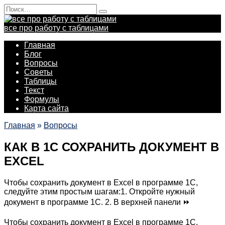
Перейти
Search
к
for:
содержанию
все про работу с таблицами
Главная
Блог
Вопросы
Советы
Таблицы
Текст
Формулы
Карта сайта
Главная
»
Вопросы
КАК В 1С СОХРАНИТЬ ДОКУМЕНТ В
EXCEL
Чтобы сохранить документ в Excel в программе 1С,
следуйте этим простым шагам:1. Откройте нужный
документ в программе 1С. 2. В верхней панели ⏩
Чтобы сохранить документ в Excel в программе 1С,