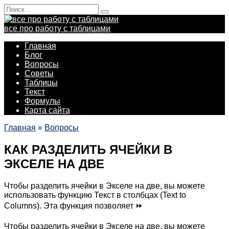
Перейти
Search
к
for:
содержанию
все про работу с таблицами
Главная
Блог
Вопросы
Советы
Таблицы
Текст
Формулы
Карта сайта
Главная
»
Вопросы
КАК РАЗДЕЛИТЬ ЯЧЕЙКИ В
ЭКСЕЛЕ НА ДВЕ
Чтобы разделить ячейки в Экселе на две, вы можете
использовать функцию Текст в столбцах (Text to
Columns). Эта функция позволяет ⏩
Чтобы разделить ячейки в Экселе на две, вы можете