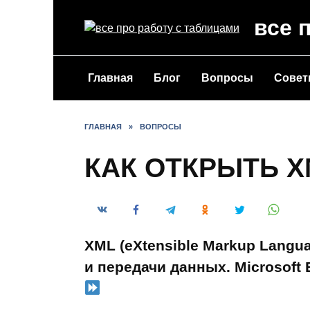
Перейти
все 
к
содержанию
Главная
Блог
Вопросы
Сове
ГЛАВНАЯ
»
ВОПРОСЫ
КАК ОТКРЫТЬ X
XML (eXtensible Markup Langu
и передачи данных. Microsoft 