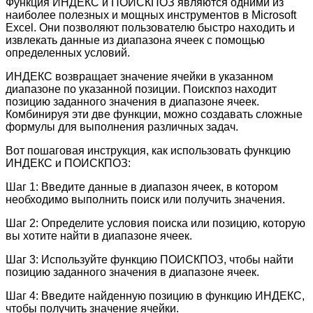
Функция ИНДЕКС и ПОИСКПОЗ являются одними из
наиболее полезных и мощных инструментов в Microsoft
Excel. Они позволяют пользователю быстро находить и
извлекать данные из диапазона ячеек с помощью
определенных условий.
ИНДЕКС возвращает значение ячейки в указанном
диапазоне по указанной позиции. Поискпоз находит
позицию заданного значения в диапазоне ячеек.
Комбинируя эти две функции, можно создавать сложные
формулы для выполнения различных задач.
Вот пошаговая инструкция, как использовать функцию
ИНДЕКС и ПОИСКПОЗ:
Шаг 1: Введите данные в диапазон ячеек, в котором
необходимо выполнить поиск или получить значения.
Шаг 2: Определите условия поиска или позицию, которую
вы хотите найти в диапазоне ячеек.
Шаг 3: Используйте функцию ПОИСКПОЗ, чтобы найти
позицию заданного значения в диапазоне ячеек.
Шаг 4: Введите найденную позицию в функцию ИНДЕКС,
чтобы получить значение ячейки.