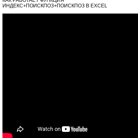
КАК РАБОТАЕТ ФУНКЦИЯ
ИНДЕКС+ПОИСКПОЗ+ПОИСКПОЗ В EXCEL