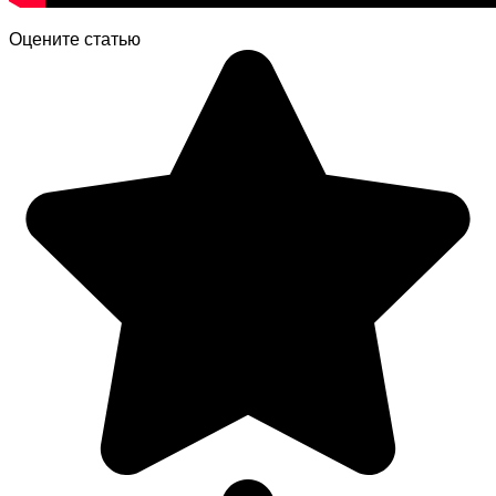
Оцените статью