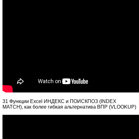
31 Функции Excel ИНДЕКС и ПОИСКПОЗ (INDEX
MATCH), как более гибкая альтернатива ВПР (VLOOKUP)