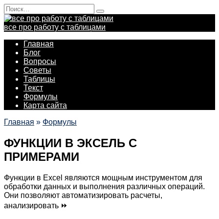
Перейти
Search
к
for:
содержанию
все про работу с таблицами
Главная
Блог
Вопросы
Советы
Таблицы
Текст
Формулы
Карта сайта
Главная
»
Формулы
ФУНКЦИИ В ЭКСЕЛЬ С
ПРИМЕРАМИ
Функции в Excel являются мощным инструментом для
обработки данных и выполнения различных операций.
Они позволяют автоматизировать расчеты,
анализировать ⏩