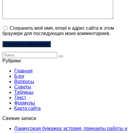
Сохранить моё имя, email и адрес сайта в этом
браузере для последующих моих комментариев.
Search
for:
Рубрики
Главная
Блог
Вопросы
Советы
Таблицы
Текст
Формулы
Карта сайта
Свежие записи
Лакмусовая бумажка: история, принципы работы и