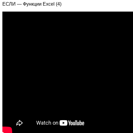
ЕСЛИ — Функции Excel (4)