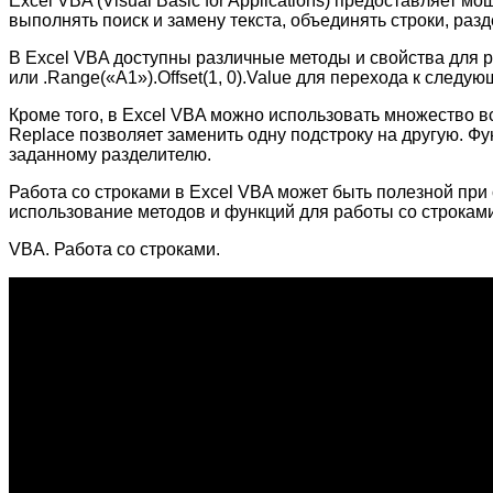
Excel VBA (Visual Basic for Applications) предоставляет
выполнять поиск и замену текста, объединять строки, разд
В Excel VBA доступны различные методы и свойства для ра
или .Range(«A1»).Offset(1, 0).Value для перехода к след
Кроме того, в Excel VBA можно использовать множество в
Replace позволяет заменить одну подстроку на другую. Фун
заданному разделителю.
Работа со строками в Excel VBA может быть полезной пр
использование методов и функций для работы со строкам
VBA. Работа со строками.