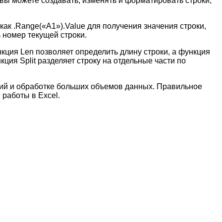
 вы можете создавать, изменять и форматировать строки,
как .Range(«A1»).Value для получения значения строки,
ь номер текущей строки.
кция Len позволяет определить длину строки, а функция
кция Split разделяет строку на отдельные части по
ций и обработке больших объемов данных. Правильное
работы в Excel.