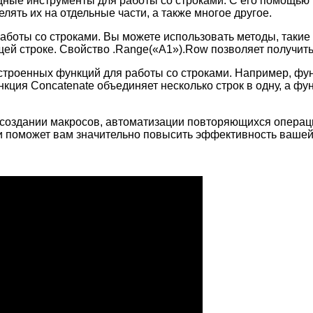
 мощные инструменты для работы со строками. С его помощью
елять их на отдельные части, а также многое другое.
боты со строками. Вы можете использовать методы, такие 
ующей строке. Свойство .Range(«A1»).Row позволяет получит
строенных функций для работы со строками. Например, фун
кция Concatenate объединяет несколько строк в одну, а фун
и создании макросов, автоматизации повторяющихся опера
и поможет вам значительно повысить эффективность вашей 