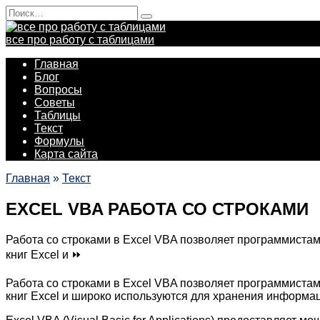
Перейти
Search
к
for:
содержанию
все про работу с таблицами
Главная
Блог
Вопросы
Советы
Таблицы
Текст
Формулы
Карта сайта
Главная
»
Текст
EXCEL VBA РАБОТА СО СТРОКАМИ
Работа со строками в Excel VBA позволяет программиста
книг Excel и ⏩
Работа со строками в Excel VBA позволяет программиста
книг Excel и широко используются для хранения информа